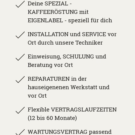
oder 60 Monate)
Deine SPEZIAL -
KAFFEERÖSTUNG mit
Reiniger und weiteres Zubehör direkt
EIGENLABEL - speziell für dich
von uns
JETZT ANFRAGEN
INSTALLATION und SERVICE vor
Ort durch unsere Techniker
Einweisung, SCHULUNG und
Beratung vor Ort
AB € 100,- NETTO PRO MONAT
REPARATUREN in der
hauseigenenen Werkstatt und
vor Ort
Flexible VERTRAGSLAUFZEITEN
(12 bis 60 Monate)
JETZT ANFRAGEN
WARTUNGSVERTRAG passend