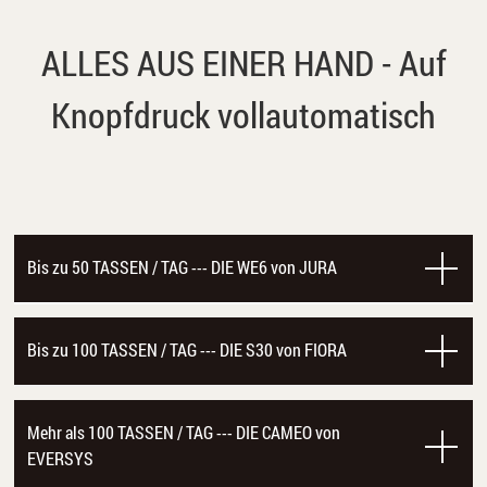
ALLES AUS EINER HAND - Auf
Knopfdruck vollautomatisch
Bis zu 50 TASSEN / TAG --- DIE WE6 von JURA
Die WE6 von JURA ist die passende
Bis zu 100 TASSEN / TAG --- DIE S30 von FIORA
Maschine, wenn du ausgezeichneten
Kaffee anbieten willst, der Kaffee aber
Die S30 von FIORA ist die passende
Mehr als 100 TASSEN / TAG --- DIE CAMEO von
nicht dein Haupt-Verkaufsprodukt
Maschine, wenn du bis 100 Portionen
EVERSYS
darstellt.