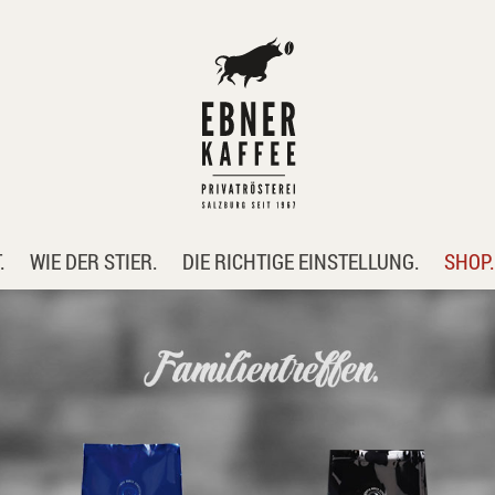
.
WIE DER STIER.
DIE RICHTIGE EINSTELLUNG.
SHOP.
KAF
ZUB
ESP
REI